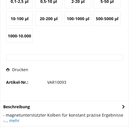
0,1-2,5 µl
0,5-10 µl
2-20 µl
5-50 µl
10-100 µl
20-200 µl
100-1000 µl
500-5000 µl
1000-10.000
µl
Drucken
Artikel-Nr.:
VAR10093
Beschreibung
- magnetunterstützter Kolben für konstant präzise Ergebnisse
-...
mehr