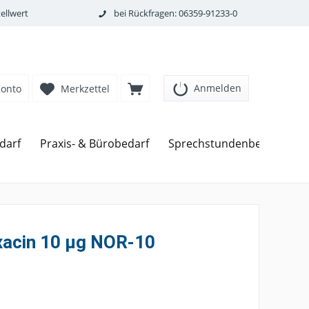
ellwert
bei Rückfragen: 06359-91233-0
Anmelden
Konto
Merkzettel
darf
Praxis- & Bürobedarf
Sprechstundenbedarf
xacin 10 µg NOR-10