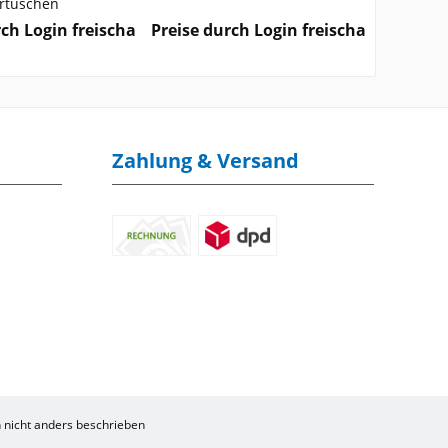
rtuschen
Disp
rch Login freischalten
Preise durch Login freischalten
Preise d
Zahlung & Versand
nicht anders beschrieben