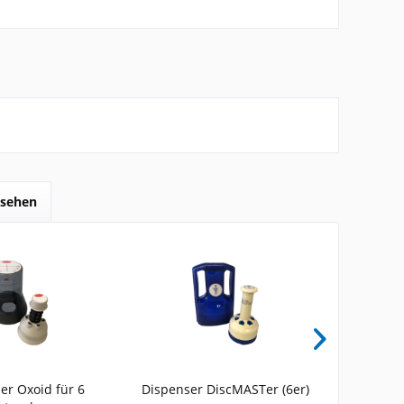
esehen
er Oxoid für 6
Dispenser DiscMASTer (6er)
BD Se